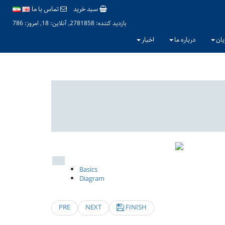
سبد خرید
تماس با ما
بازدید کننده: 2781858, آنلاین: 18, امروز: 786
یان
درباره ما
اخبار
Basics
Diagram
PRE
NEXT
FINISH