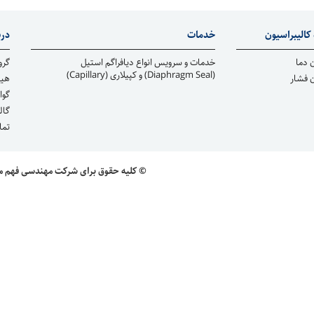
کالیبراسیون
خدمات
درب
 دما
خدمات و سرویس انواع دیافراگم استیل
گرو
(Diaphragm Seal) و کپیلاری (Capillary)
ن فشار
هیا
گوا
گال
تما
© کلیه حقوق برای شرکت مهندسی فهم محفو