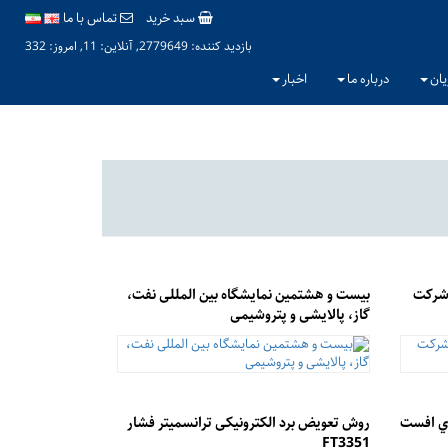
سبد خرید
تماس با ما
بازدید کننده: 2779649, آنلاین: 11, امروز: 332
یان
درباره ما
اخبار
 شرکت
بیست و هشتمین نمایشگاه بین المللی نفت،
گاز، پالایشی و پتروشیمی
چگونه خطاي افست
روش تعویض برد الکترونیکی ترانسمیتر فشار
FT3351