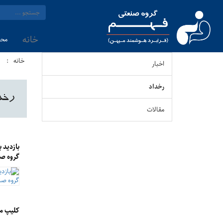
خانه
محص
خانه
اخبار
رخداد
رخد
مقالات
بازدید 
گروه ص
کلیپ م