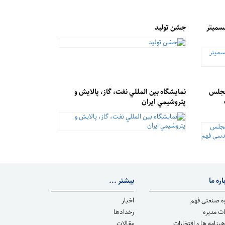
سمیتر
جشن تولید
مجلس
نمايشگاه بين المللي نفت، گاز، پالايش و
پتروشيمي ايران
اره ما
بیشتر ...
ه صنعتی فهم
اخبار
ت مدیره
رخدادها
هینامه ها و افتخارات
مقالات