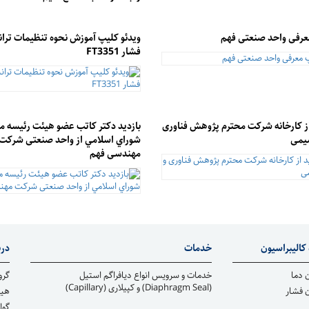
عرفی واحد صنعتی فهم
ویدئو کلیپ آموزش نحوه تنظیمات تران
فشار FT3351
از کارخانه شرکت محترم پژوهش فناوری
بازديد دكتر كاتب عضو هيئت رئيسه 
شیمی
شوراي اسلامي از واحد صنعتی شرکت
مهندسی فهم
کالیبراسیون
خدمات
درب
 دما
خدمات و سرویس انواع دیافراگم استیل
گرو
(Diaphragm Seal) و کپیلاری (Capillary)
ن فشار
هیا
گوا