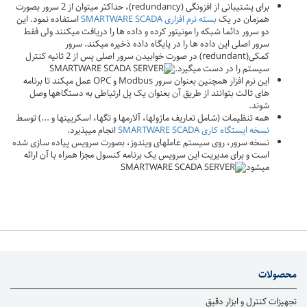
برای پشتیبانی از افزونگی (redundancy)، حداکثر میتوان از 2 سرور بصورت
همزمان در یک
بسته نرم افزاری SMARTWARE SCADA
استفاده نمود. این
دو سرور دائما شبکه را مونیتور کرده و داده ها را دریافت میکنند ولی فقط
سرور اصلی این داده ها را در پایگاه داده ذخیره میکند. سرور
کمکی(redundant) در صورت خوابیدن سرور اصلی پس از 2 ثانیه کنترل
سیستم را در دست میگیرد.
این نرم افزار همچنین بعنوان سرور Modbus و OPC عمل میکند تا برنامه
های ثالث بتوانند از طریق آن بعنوان یک پل ارتباطی به دستگاهها وصل
شوند.
همه تنظیمات (شامل تعاریف ماژولها، آلارمها و تگها، اسکریپتها و ...) توسط
نسخه ایستگاه کاری SMARTWARE SCADA
انجام میپذیرد.
نسخه سرور، روی سیستم عاملهای ویندوز، بصورت سرویس پیاده سازی شده
است و برای مدیریت این سرویس یک برنامه کنسول مجزا همراه با آن ارائه
میشود
محصولات
تجهیزات کنترل و ابزار دقیق