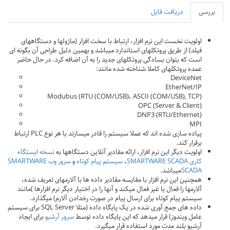
بررسی
دریافت فایل
اولویت نخست این نرم افزار، ارتباط با سخت افزار (ماژولها و دستگاههای
فیلد) از طریق پروتکلهای استاندارد میباشد و بهمین دلیل طراحی آن بگونه ای
است که بتوان بسادگی پروتکلهای جدید را به آن اضافه کرد. در حال حاضر
عمده پروتکلهای کاملا شناخته شده مانند:
DeviceNet
EtherNet/IP
Modubus (RTU (COM/USB)، ASCII (COM/USB), TCP)
OPC (Server & Client)
DNP3 (RTU/Ethernet)
MPI
پیاده سازی شده اند که عملا سیستم را قادر میسازند با هر نوع PLC ارتباط
برقرار کند.
اولویت دیگر این نرم افزار، ارائه مقادیر آنلاین دستگاهها به
نسخه ایستگاه
کاری SMARTWARE SCADA
،
سیستم پیام کوتاه
و
سرور وب SMARTWARE
SCADA
میباشد.
همچنین این نرم افزار با مقایسه مقادیر داده ها با آلارمهای تعریف شده،
آلارمها را فعال یا غیر فعال میکند و آنها را در اختیار دیگر نرم افزارها )مانند
سیستم پیام کوتاه برای ارسال پیام در صورت رخدادن آلارم) میگذارد.
داده های جمع آوری شده در یک پایگاه داده (مثلا SQL Server برای سیستم
عامل ویندوز) قرار میدهد که این پایگاه داده توسط
سرور آرشیو
برای ایجاد
آرشیو بلند مدت مورد استفاده قرار میگیرد.